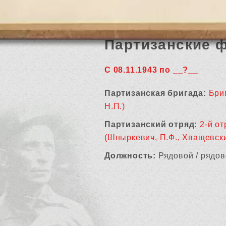
Партизанские 
С 08.11.1943 по __?__
Партизанская бригада:
Бриг
Н.П.)
Партизанский отряд:
2-й от
(Шныркевич, П.Ф., Хващевски
Должность:
Рядовой / рядов