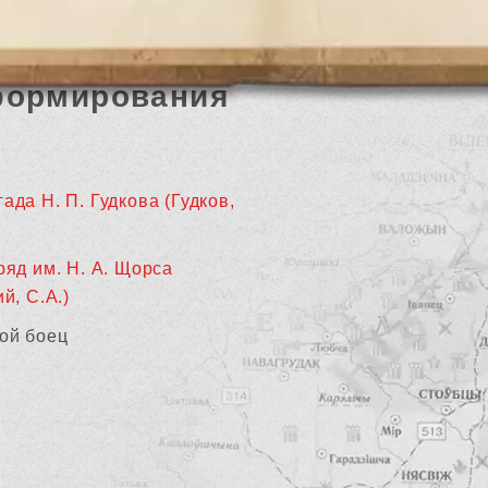
формирования
ада Н. П. Гудкова (Гудков,
ряд им. Н. А. Щорса
й, С.А.)
ой боец