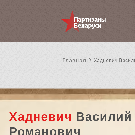
Главная
Хадневич Васил
Хадневич
Василий
Романович