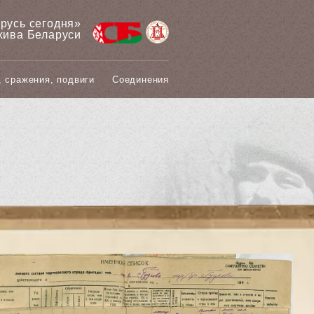
арусь сегодня»
хива Беларуси
, сражения, подвиги
Соединения