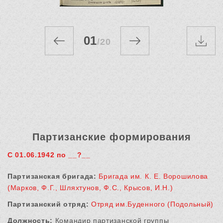
01
/
20
Партизанские формирования
С 01.06.1942 по __?__
Партизанская бригада:
Бригада им. К. Е. Ворошилова
(Марков, Ф.Г., Шляхтунов, Ф.С., Крысов, И.Н.)
Партизанский отряд:
Отряд им.Буденного (Подольный)
Должность:
Командир партизанской группы