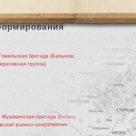
формирования
 Гомельская бригада (Балыков,
перативная группа)
я Журавичская бригада (Белых,
чевская военно-оперативная