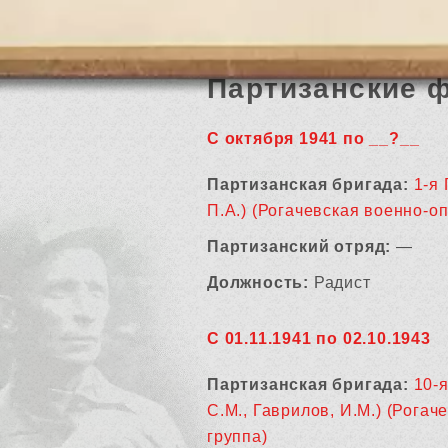
Партизанские 
С октября 1941 по __?__
Партизанская бригада:
1-я
П.А.) (Рогачевская военно-о
Партизанский отряд:
—
Должность:
Радист
С 01.11.1941 по 02.10.1943
Партизанская бригада:
10-
С.М., Гаврилов, И.М.) (Рога
группа)