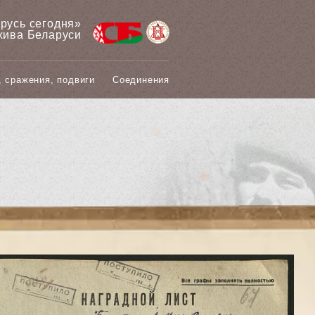
арусь сегодня»
хива Беларуси
, сражения, подвиги
Соединения