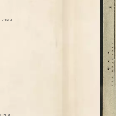
льская
епени