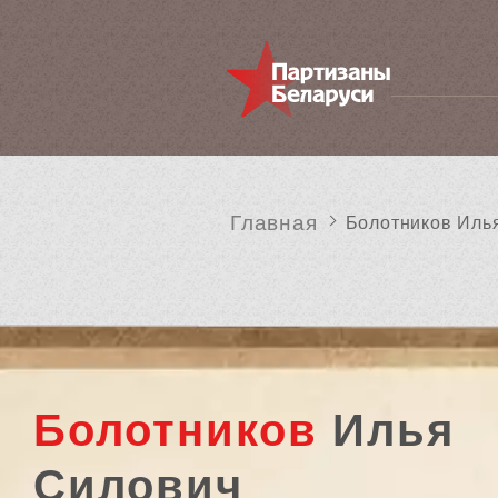
Главная
Болотников Иль
Болотников
Илья
Силович