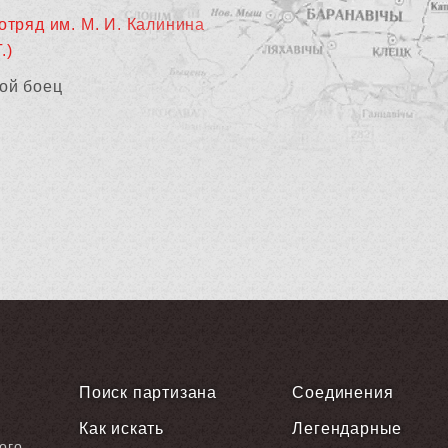
отряд им. М. И. Калинина
.)
ой боец
Поиск партизана
Соединения
Как искать
Легендарные
ого