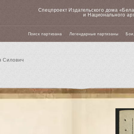
Спецпроект Издательского дома «‎Бел
и Национального ар
Поиск партизана
Легендарные партизаны
Бои
я Силович