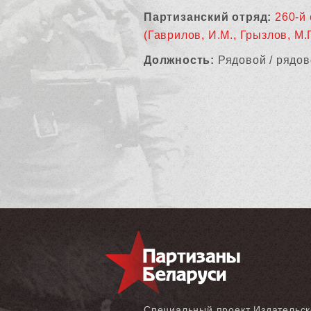
Партизанский отряд:
260-й 
(Гаврилов, И.М., Грызлов, М.Г
Должность:
Рядовой / рядов
Специальный проект Издательск