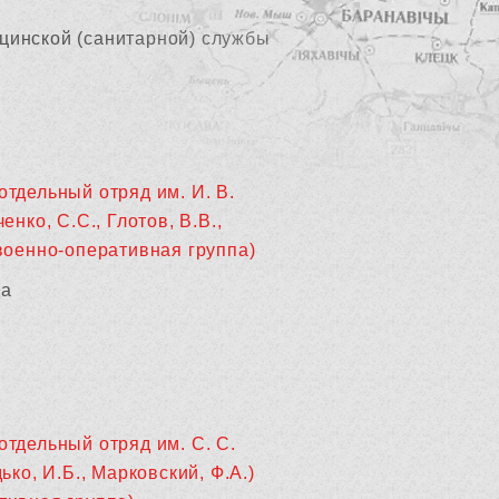
цинской (санитарной) службы
отдельный отряд им. И. В.
нко, С.С., Глотов, В.В.,
военно-оперативная группа)
да
отдельный отряд им. С. С.
ько, И.Б., Марковский, Ф.А.)