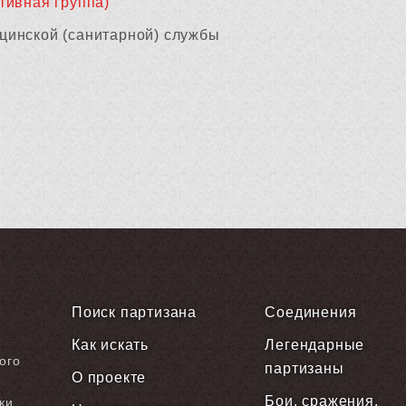
тивная группа)
цинской (санитарной) службы
Поиск партизана
Соединения
Как искать
Легендарные
ого
партизаны
О проекте
Бои, сражения,
ки