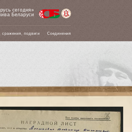
арусь сегодня»
хива Беларуси
, сражения, подвиги
Соединения