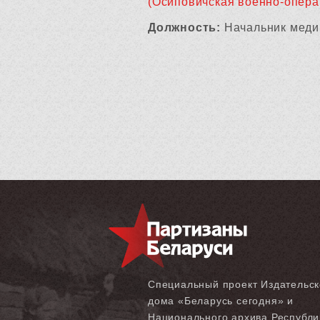
(Осиповичская военно-опера
Должность:
Начальник меди
Специальный проект Издательск
дома «‎Беларусь сегодня» и
Национального архива Республи