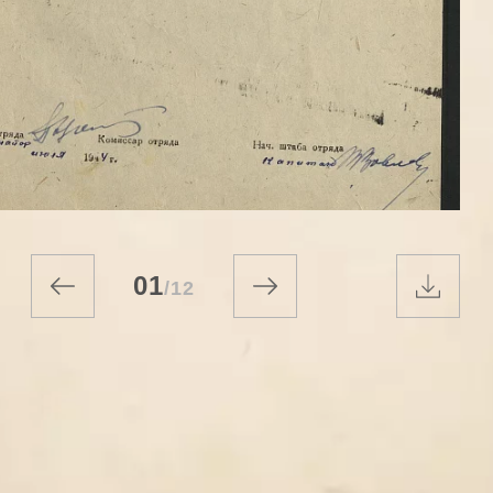
01
/
12