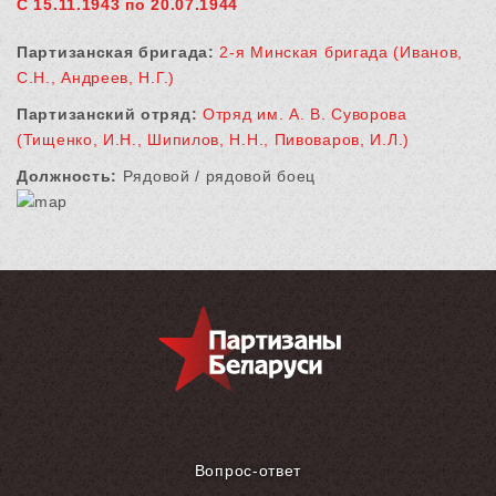
С 15.11.1943 по 20.07.1944
Партизанская бригада:
2-я Минская бригада (Иванов,
С.Н., Андреев, Н.Г.)
Партизанский отряд:
Отряд им. А. В. Суворова
(Тищенко, И.Н., Шипилов, Н.Н., Пивоваров, И.Л.)
Должность:
Рядовой / рядовой боец
Вопрос-ответ