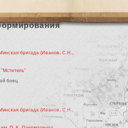
формирования
 Минская бригада (Иванов, С.Н.,
 "Мститель"
ой боец
 Минская бригада (Иванов, С.Н.,
 им. П. К. Пономаренко