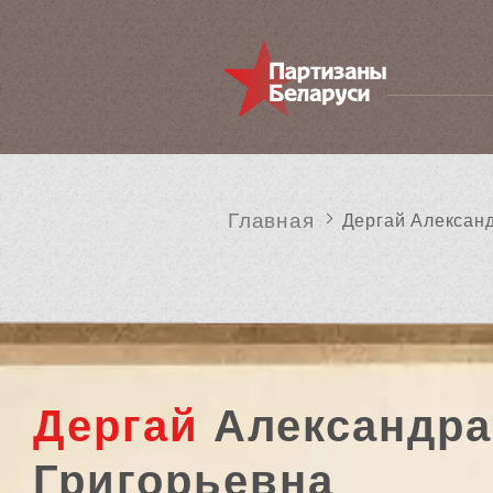
Главная
Дергай Алексан
Дергай
Александра
Григорьевна