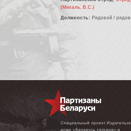
(Михаль, В.С.)
Должность:
Рядовой / рядов
Специальный проект Издательск
дома «‎Беларусь сегодня» и