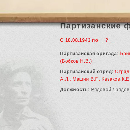
Партизанские 
С 10.08.1943 по __?__
Партизанская бригада:
Бри
(Бобков Н.В.)
Партизанский отряд:
Отряд
А.Л., Машин В.Г., Казаков К.Е
Должность:
Рядовой / рядов