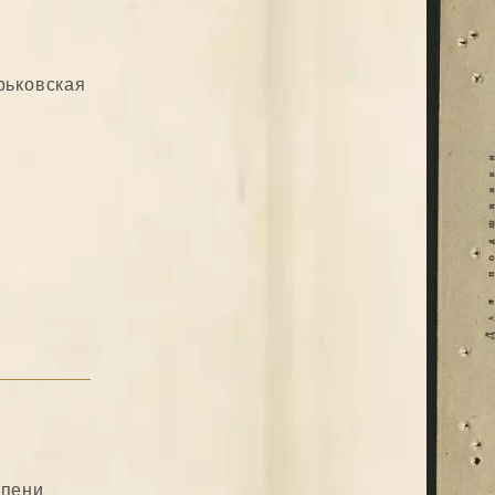
рьковская
епени