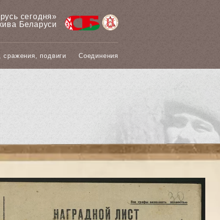
арусь сегодня»
хива Беларуси
, сражения, подвиги
Соединения