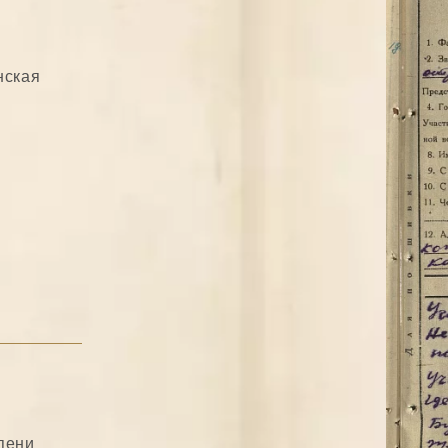
нская
пени