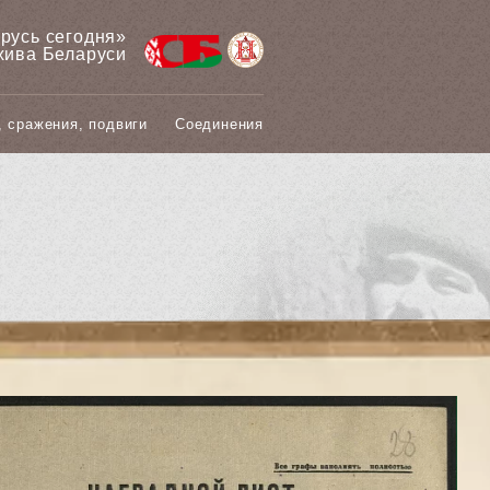
арусь сегодня»
хива Беларуси
, сражения, подвиги
Соединения