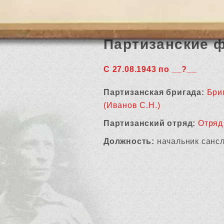
Партизанские 
С 27.08.1943 по __?__
Партизанская бригада:
Бри
(Иванов С.Н.)
Партизанский отряд:
Отряд
Должность:
начальник санс