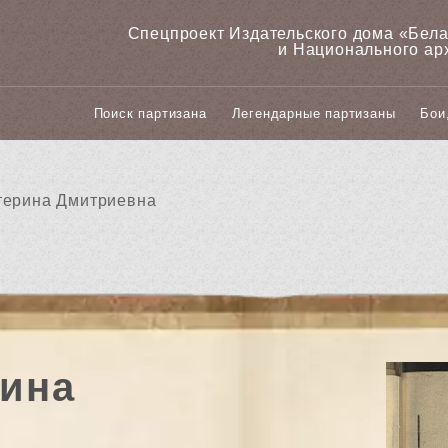
Спецпроект Издательского дома «‎Бел
и Национального ар
Поиск партизана
Легендарные партизаны
Бои
терина Дмитриевна
ина