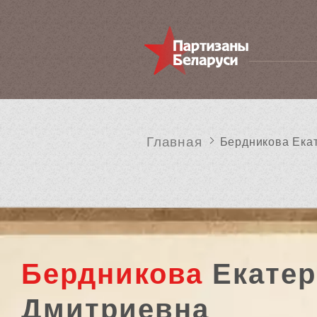
Главная
Бердникова Ека
Бердникова
Екатер
Дмитриевна