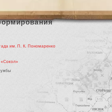
формирования
гада им. П. К. Пономаренко
 «Сокол»
лужбы