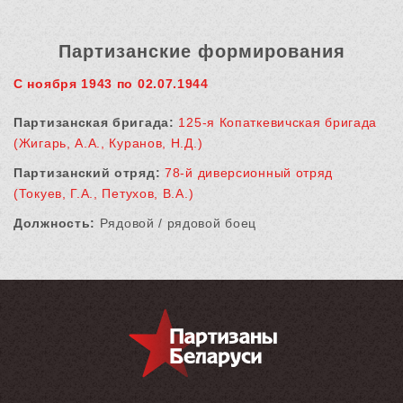
Партизанские формирования
С ноября 1943 по 02.07.1944
Партизанская бригада:
125-я Копаткевичская бригада
(Жигарь, А.А., Куранов, Н.Д.)
Партизанский отряд:
78-й диверсионный отряд
(Токуев, Г.А., Петухов, В.А.)
Должность:
Рядовой / рядовой боец