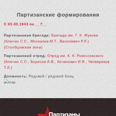
Партизанские формирования
С 03.03.1943 по __?__
Партизанская бригада:
Бригада им. Г. К. Жукова
(Ключко С.С., Москалев М.Т., Василевич Р.Л.)
(Столбцовская зона)
Партизанский отряд:
Отряд им. К. К. Рокоссовского
(Ключко С.С., Борисов А.В., Кочанович И.И., Четвериков
Т.Л.)
Должность:
Рядовой / рядовой боец