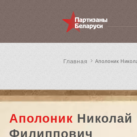
Главная
Аполоник Никол
Аполоник
Николай
Филиппович