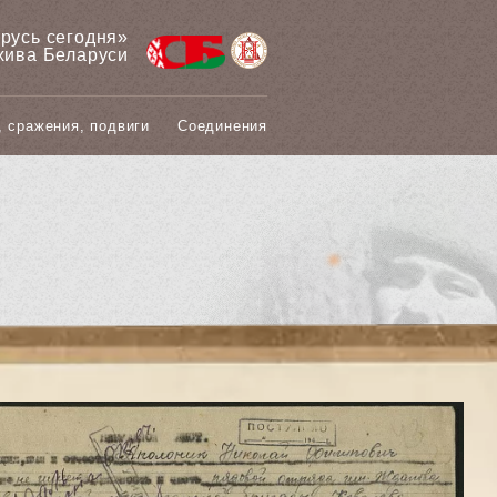
арусь сегодня»
хива Беларуси
, сражения, подвиги
Соединения