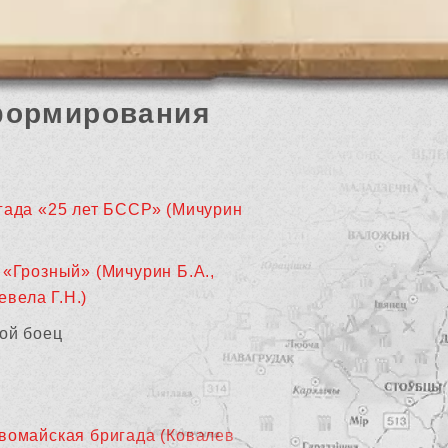
формирования
гада «25 лет БССР» (Мичурин
 «Грозный» (Мичурин Б.А.,
евела Г.Н.)
ой боец
вомайская бригада (Ковалев