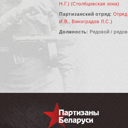
Н.Г.) (Столбцовская зона)
Партизанский отряд:
Отряд
И.В., Виноградов Л.С.)
Должность:
Рядовой / рядов