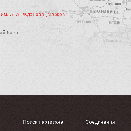
 им. А. А. Жданова (Марков
ой боец
Поиск партизана
Соединения