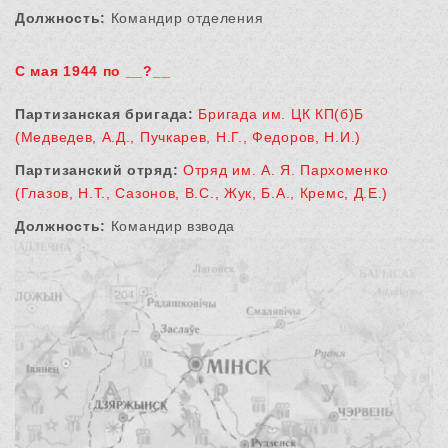
Должность:
Командир отделения
С мая 1944 по __?__
Партизанская бригада:
Бригада им. ЦК КП(б)Б
(Медведев, А.Д., Пучкарев, Н.Г., Федоров, Н.И.)
Партизанский отряд:
Отряд им. А. Я. Пархоменко
(Глазов, Н.Т., Сазонов, В.С., Жук, Б.А., Кремс, Д.Е.)
Должность:
Командир взвода