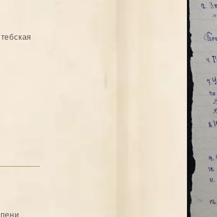
итебская
епени