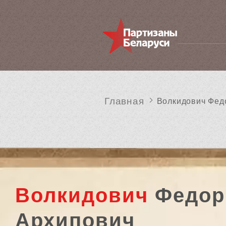
Главная
Волкидович Фед
Волкидович
Федор
Архипович