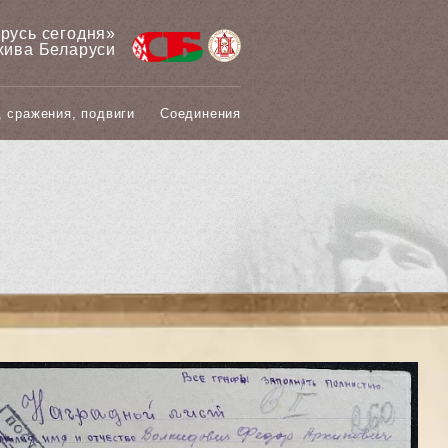
арусь сегодня»
хива Беларуси
, сражения, подвиги
Соединения