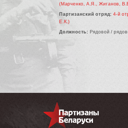
(Марченко, А.Я., Жиганов, В.
Партизанский отряд:
4-й от
Е.К.)
Должность:
Рядовой / рядов