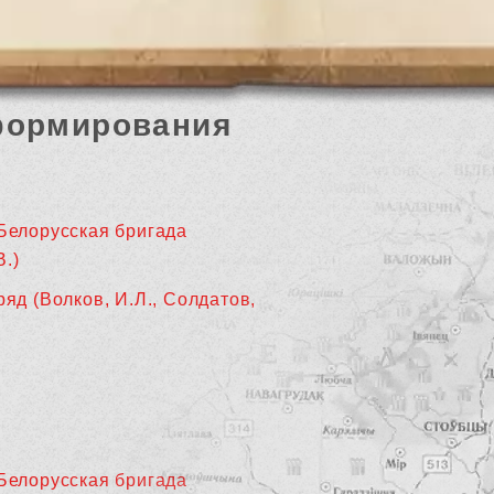
формирования
 Белорусская бригада
В.)
ряд (Волков, И.Л., Солдатов,
 Белорусская бригада