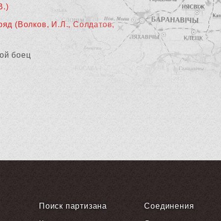
В.)
ряд (Волков, И.Л., Солдатов,
ой боец
Поиск партизана
Соединения