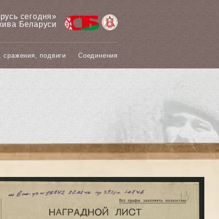
арусь сегодня»
хива Беларуси
, сражения, подвиги
Соединения