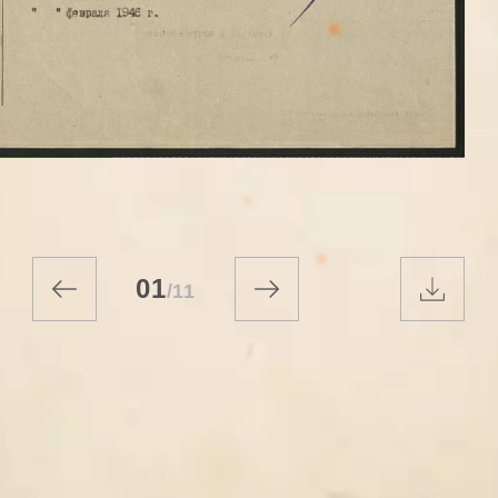
01
/
11