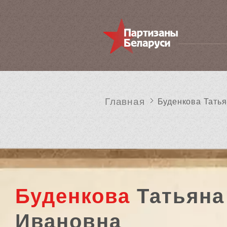
Главная
Буденкова Тать
Буденкова
Татьяна
Ивановна