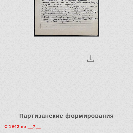
Партизанские формирования
С 1942 по __?__