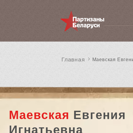
Главная
Маевская Евген
Маевская
Евгения
Игнатьевна