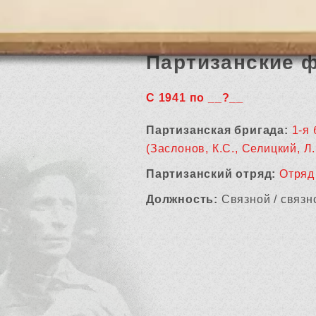
Партизанские 
С 1941 по __?__
Партизанская бригада:
1-я 
(Заслонов, К.С., Селицкий, Л.
Партизанский отряд:
Отряд
Должность:
Связной / связн