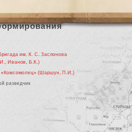
формирования
бригада им. К. С. Заслонова
И., Иванов, Б.К.)
 «Комсомолец» (Шаршун, П.И.)
ой разведчик