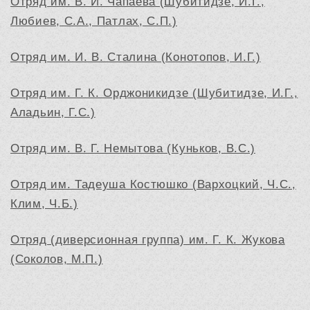
Отряд им. В. И. Чапаева (Шубитидзе, И.Г.,
Любиев, С.А., Патлах, С.П.)
Отряд им. И. В. Сталина (Конотопов, И.Г.)
Отряд им. Г. К. Орджоникидзе (Шубитидзе, И.Г.,
Аладьин, Г.С.)
Отряд им. В. Г. Немытова (Куньков, В.С.)
Отряд им. Тадеуша Костюшко (Вархоцкий, Ч.С.,
Клим, Ч.Б.)
Отряд (диверсионная группа) им. Г. К. Жукова
(Соколов, М.П.)