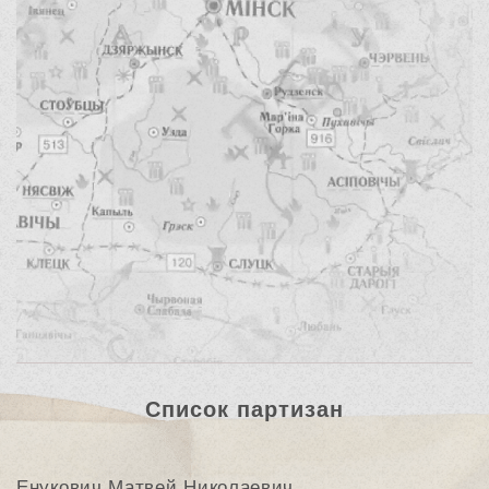
Список партизан
Енукович Матвей Николаевич