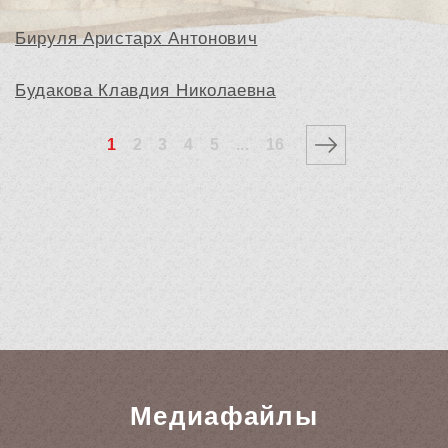
Бируля Аристарх Антонович
Будакова Клавдия Николаевна
1
2
3
4
5
...
16
Медиафайлы