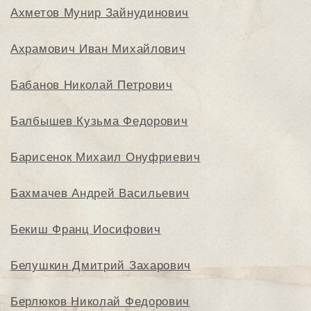
Ахметов Мунир Зайнудинович
Ахрамович Иван Михайлович
Бабанов Николай Петрович
Балбышев Кузьма Федорович
Барисенок Михаил Онуфриевич
Бахмачев Андрей Васильевич
Бекиш Франц Иосифович
Белушкин Дмитрий Захарович
Берлюков Николай Федорович