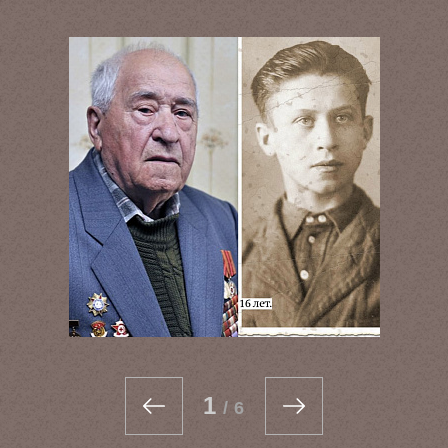
1
/
6