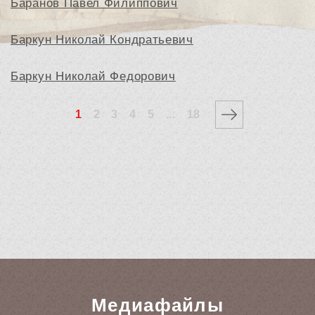
Баранов Павел Филиппович
Баркун Николай Кондратьевич
Баркун Николай Федорович
1
2
3
4
5
...
18
Медиафайлы