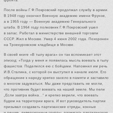
После войны Г.Ф.Покровский продолжал службу в армии.
В 1948 году окончил Военную академию имени Фрунзе,
а в 1955 году — Военную академию Генерального
штаба. В 1964 году полковник Г.Ф.Покровский ушел
в запас. Работал в министерстве внешней торговли
СССР. Жил в Москве. Умер 4 июня 2002 года. Похоронен
на Троекуровском кладбище в Москве.
В своей книге «В тылу врага» он так вспоминает этот
эпизод: «Тогда у меня и появилась мысль воевать в тылу
фашистов. Поделился ею с бойцами. Напомнил им речь
И.В.Сталина, с которой он выступил в начале июля. Его
обращение к народу крепко засело в памяти и заставило
о многом задуматься. Мы даже представить не могли,
что противник будет воевать на нашей земле. Мы пели
„Если завтра война...“ и крепко верили, что воевать
будем на территории врага. И вот руководитель партии
призывал создавать партизанские отряды, конные
и пешие, диверсионные группы, разжигать партизанскую