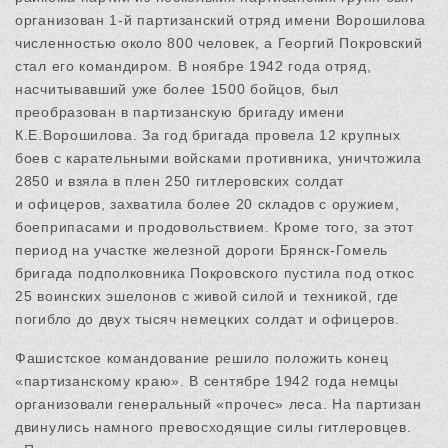
организован 1-й партизанский отряд имени Ворошилова
численностью около 800 человек, а Георгий Покровский
стал его командиром. В ноябре 1942 года отряд,
насчитывавший уже более 1500 бойцов, был
преобразован в партизанскую бригаду имени
К.Е.Ворошилова. За год бригада провела 12 крупных
боев с карательными войсками противника, уничтожила
2850 и взяла в плен 250 гитлеровских солдат
и офицеров, захватила более 20 складов с оружием,
боеприпасами и продовольствием. Кроме того, за этот
период на участке железной дороги Брянск-Гомель
бригада подполковника Покровского пустила под откос
25 воинских эшелонов с живой силой и техникой, где
погибло до двух тысяч немецких солдат и офицеров.
Фашистское командование решило положить конец
«партизанскому краю». В сентябре 1942 года немцы
организовали генеральный «прочес» леса. На партизан
двинулись намного превосходящие силы гитлеровцев.