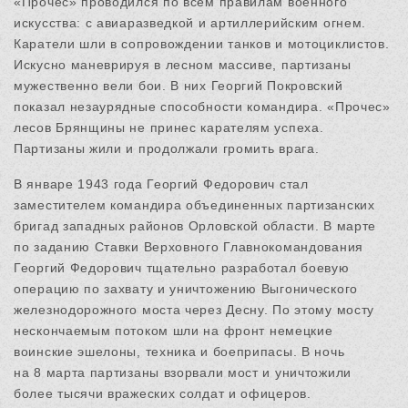
«Прочес» проводился по всем правилам военного
искусства: с авиаразведкой и артиллерийским огнем.
Каратели шли в сопровождении танков и мотоциклистов.
Искусно маневрируя в лесном массиве, партизаны
мужественно вели бои. В них Георгий Покровский
показал незаурядные способности командира. «Прочес»
лесов Брянщины не принес карателям успеха.
Партизаны жили и продолжали громить врага.
В январе 1943 года Георгий Федорович стал
заместителем командира объединенных партизанских
бригад западных районов Орловской области. В марте
по заданию Ставки Верховного Главнокомандования
Георгий Федорович тщательно разработал боевую
операцию по захвату и уничтожению Выгонического
железнодорожного моста через Десну. По этому мосту
нескончаемым потоком шли на фронт немецкие
воинские эшелоны, техника и боеприпасы. В ночь
на 8 марта партизаны взорвали мост и уничтожили
более тысячи вражеских солдат и офицеров.