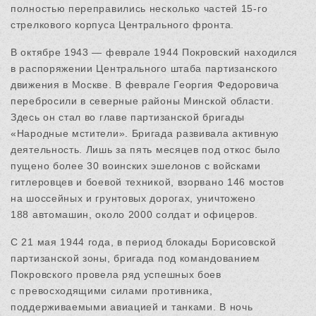
полностью переправились несколько частей 15-го
стрелкового корпуса Центрального фронта.
В октябре 1943 — феврале 1944 Покровский находился
в распоряжении Центрального штаба партизанского
движения в Москве. В феврале Георгия Федоровича
перебросили в северные районы Минской области.
Здесь он стал во главе партизанской бригады
«Народные мстители». Бригада развивала активную
деятельность. Лишь за пять месяцев под откос было
пущено более 30 воинских эшелонов с войсками
гитлеровцев и боевой техникой, взорвано 146 мостов
на шоссейных и грунтовых дорогах, уничтожено
188 автомашин, около 2000 солдат и офицеров.
С 21 мая 1944 года, в период блокады Борисовской
партизанской зоны, бригада под командованием
Покровского провела ряд успешных боев
с превосходящими силами противника,
поддерживаемыми авиацией и танками. В ночь