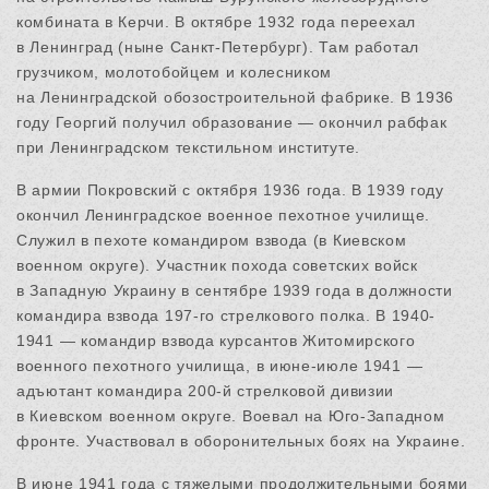
комбината в Керчи. В октябре 1932 года переехал
в Ленинград (ныне Санкт-Петербург). Там работал
грузчиком, молотобойцем и колесником
на Ленинградской обозостроительной фабрике. В 1936
году Георгий получил образование — окончил рабфак
при Ленинградском текстильном институте.
В армии Покровский с октября 1936 года. В 1939 году
окончил Ленинградское военное пехотное училище.
Служил в пехоте командиром взвода (в Киевском
военном округе). Участник похода советских войск
в Западную Украину в сентябре 1939 года в должности
командира взвода 197-го стрелкового полка. В 1940-
1941 — командир взвода курсантов Житомирского
военного пехотного училища, в июне-июле 1941 —
адъютант командира 200-й стрелковой дивизии
в Киевском военном округе. Воевал на Юго-Западном
фронте. Участвовал в оборонительных боях на Украине.
В июне 1941 года с тяжелыми продолжительными боями