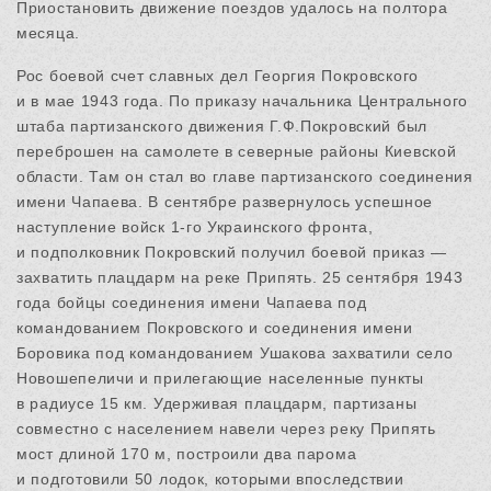
Приостановить движение поездов удалось на полтора
месяца.
Рос боевой счет славных дел Георгия Покровского
и в мае 1943 года. По приказу начальника Центрального
штаба партизанского движения Г.Ф.Покровский был
переброшен на самолете в северные районы Киевской
области. Там он стал во главе партизанского соединения
имени Чапаева. В сентябре развернулось успешное
наступление войск 1-го Украинского фронта,
и подполковник Покровский получил боевой приказ —
захватить плацдарм на реке Припять. 25 сентября 1943
года бойцы соединения имени Чапаева под
командованием Покровского и соединения имени
Боровика под командованием Ушакова захватили село
Новошепеличи и прилегающие населенные пункты
в радиусе 15 км. Удерживая плацдарм, партизаны
совместно с населением навели через реку Припять
мост длиной 170 м, построили два парома
и подготовили 50 лодок, которыми впоследствии