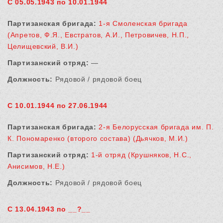
С 05.05.1943 по 10.01.1944
Партизанская бригада:
1-я Смоленская бригада
(Апретов, Ф.Я., Евстратов, А.И., Петровичев, Н.П.,
Целищевский, В.И.)
Партизанский отряд:
—
Должность:
Рядовой / рядовой боец
С 10.01.1944 по 27.06.1944
Партизанская бригада:
2-я Белорусская бригада им. П.
К. Пономаренко (второго состава) (Дьячков, М.И.)
Партизанский отряд:
1-й отряд (Крушняков, Н.С.,
Анисимов, Н.Е.)
Должность:
Рядовой / рядовой боец
С 13.04.1943 по __?__