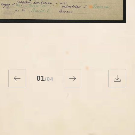
01
/
04