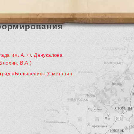
формирования
гада им. А. Ф. Данукалова
Блохин, В.А.)
отряд «Большевик» (Сметанин,