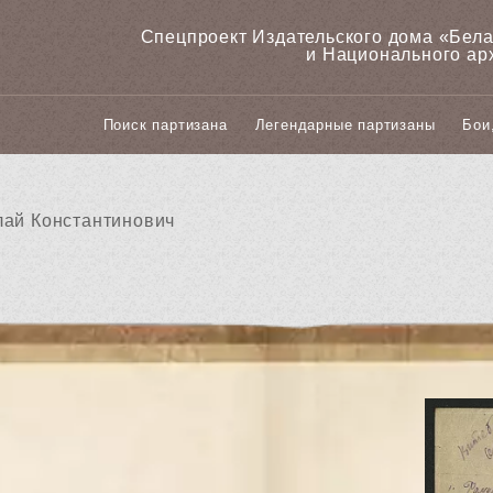
Спецпроект Издательского дома «‎Бел
и Национального ар
Поиск партизана
Легендарные партизаны
Бои
лай Константинович
й