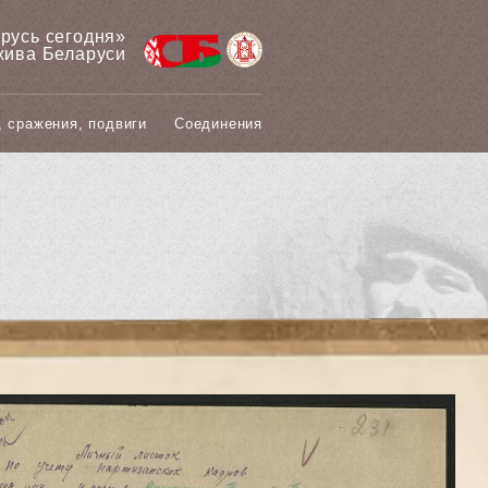
арусь сегодня»
хива Беларуси
, сражения, подвиги
Соединения