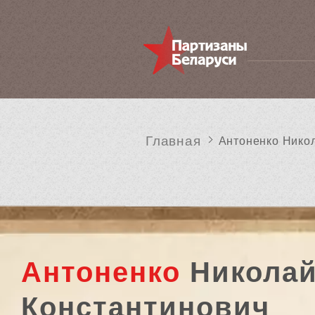
Главная
Антоненко Нико
Антоненко
Никола
Константинович