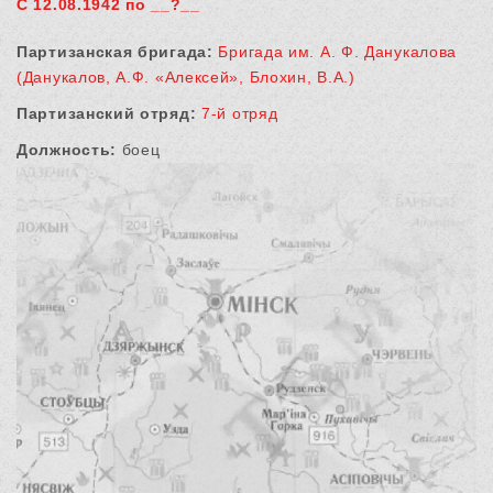
С 12.08.1942 по __?__
Партизанская бригада:
Бригада им. А. Ф. Данукалова
(Данукалов, А.Ф. «Алексей», Блохин, В.А.)
Партизанский отряд:
7-й отряд
Должность:
боец